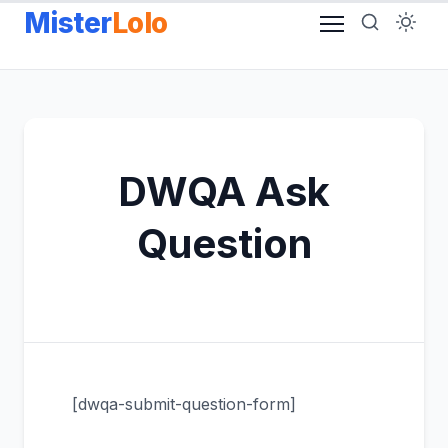
Aller
Mister
Lolo
au
contenu
DWQA Ask
Question
[dwqa-submit-question-form]