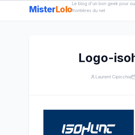
Aller
Le blog d'un bon geek pour ouv
Mister
Lolo
frontières du net
au
contenu
Logo-iso
Laurent Cipicchia