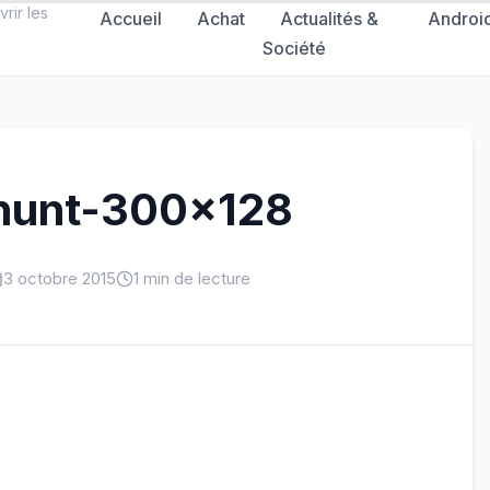
rir les
Accueil
Achat
Actualités &
Androi
Société
hunt-300×128
3 octobre 2015
1 min de lecture