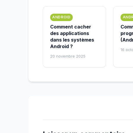
ANDROID
AND
Comment cacher
Com
des applications
prog
dans les systèmes
(Andr
Android ?
16 oct
20 novembre 2025