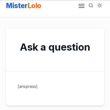
Aller
Mister
Lolo
au
contenu
Ask a question
[anspress]