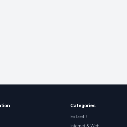
ation
Catégories
En bref !
Internet & Web