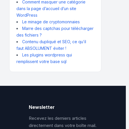
Comment masquer une catégorie
dans la page d’accueil d’un site
WordPress
Le minage de cryptomonnaies
Marre des captchas pour télécharger
des fichiers ?
Contenu dupliqué et SEO, ce qu’il
faut ABSOLUMENT éviter !
Les plugins wordpress qui
remplissent votre base sql
Newsletter
Recevez les derniers articles
directement dans votre boîte mail.