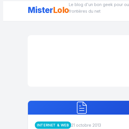
Aller
Le blog d'un bon geek pour ouv
Mister
Lolo
au
frontières du net
contenu
21 octobre 2013
INTERNET & WEB