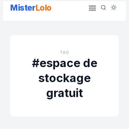
Aller
Mister
Lolo
au
contenu
TAG
#espace de
stockage
gratuit