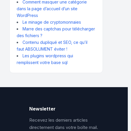
Comment masquer une catégorie
dans la page d’accueil d’un site
WordPress
Le minage de cryptomonnaies
Marre des captchas pour télécharger
des fichiers ?
Contenu dupliqué et SEO, ce qu’il
faut ABSOLUMENT éviter !
Les plugins wordpress qui
remplissent votre base sql
Newsletter
Recevez les derniers articles
directement dans votre boîte mail.