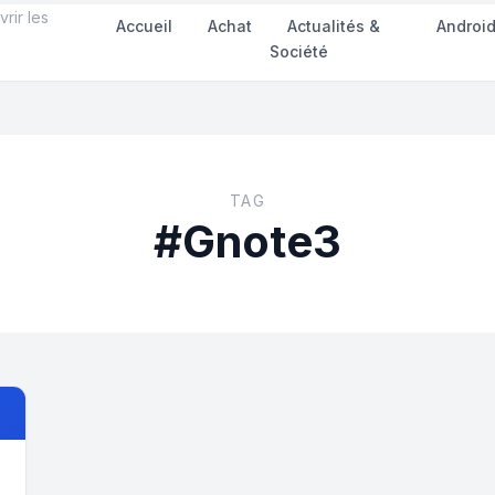
rir les
Accueil
Achat
Actualités &
Androi
Société
TAG
#Gnote3