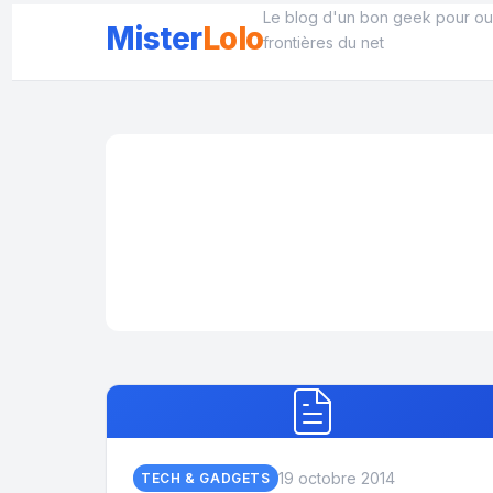
Aller
Le blog d'un bon geek pour ouv
Mister
Lolo
au
frontières du net
contenu
19 octobre 2014
TECH & GADGETS