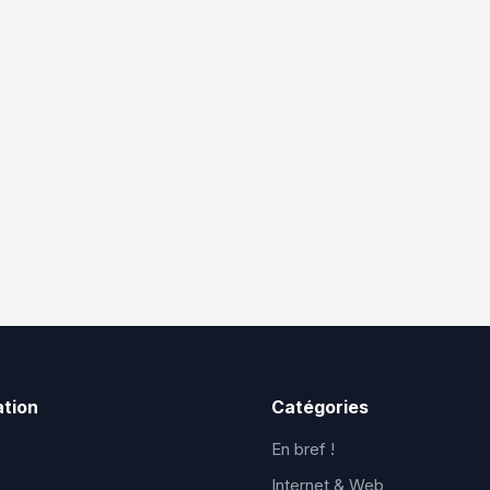
ation
Catégories
En bref !
Internet & Web