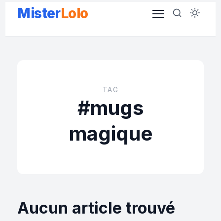
Aller
Mister
Lolo
au
contenu
TAG
#mugs
magique
Aucun article trouvé