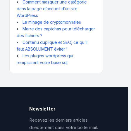
Comment masquer une catégorie
dans la page d’accueil d’un site
WordPress
Le minage de cryptomonnaies
Marre des captchas pour télécharger
des fichiers ?
Contenu dupliqué et SEO, ce qu’il
faut ABSOLUMENT éviter !
Les plugins wordpress qui
remplissent votre base sql
Newsletter
Recevez les derniers articles
directement dans votre boîte mail.