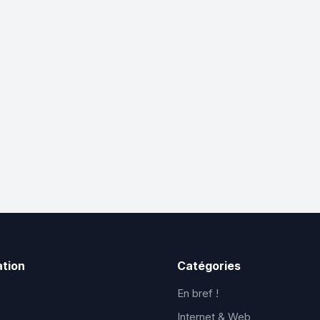
ation
Catégories
En bref !
Internet & Web