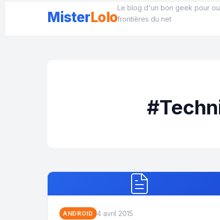
Aller
Le blog d'un bon geek pour ouv
Mister
Lolo
au
frontières du net
contenu
#Techni
4 avril 2015
ANDROID