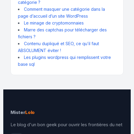
catégorie ?
Comment masquer une catégorie dans la
page d’accueil d’un site WordPress
Le minage de cryptomonnaies
Marre des captchas pour télécharger des
fichiers ?
Contenu dupliqué et SEO, ce qu’il faut
ABSOLUMENT éviter !
Les plugins wordpress qui remplissent votre
base sql
Mister
Lolo
Le blog d'un bon geek pour ouvrir les frontières du net