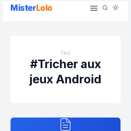
Aller
Mister
Lolo
au
contenu
TAG
#Tricher aux
jeux Android