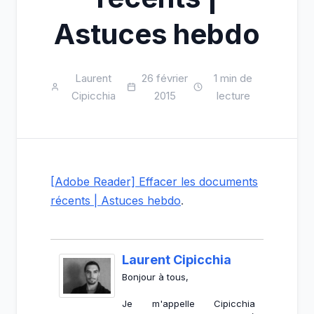
Astuces hebdo
Laurent
26 février
1 min de
Cipicchia
2015
lecture
[Adobe Reader] Effacer les documents
récents | Astuces hebdo
.
Laurent Cipicchia
Bonjour à tous,
Je m'appelle Cipicchia