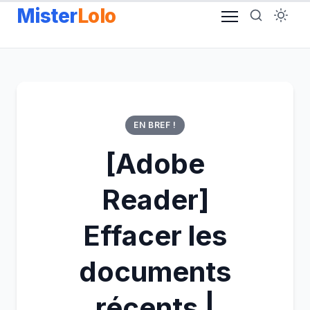
Aller
Mister
Lolo
au
contenu
EN BREF !
[Adobe
Reader]
Effacer les
documents
récents |