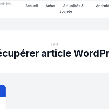
rir les
Accueil
Achat
Actualités &
Androi
Société
TAG
cupérer article WordP