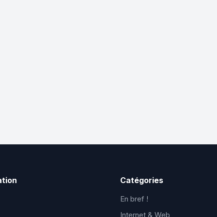
ation
Catégories
En bref !
Internet & Web