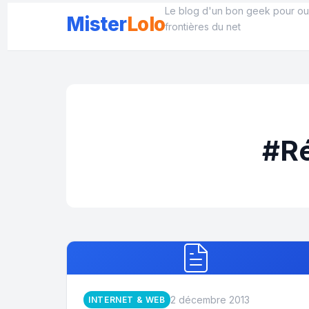
Aller
Le blog d'un bon geek pour ouv
Mister
Lolo
au
frontières du net
contenu
#Ré
2 décembre 2013
INTERNET & WEB