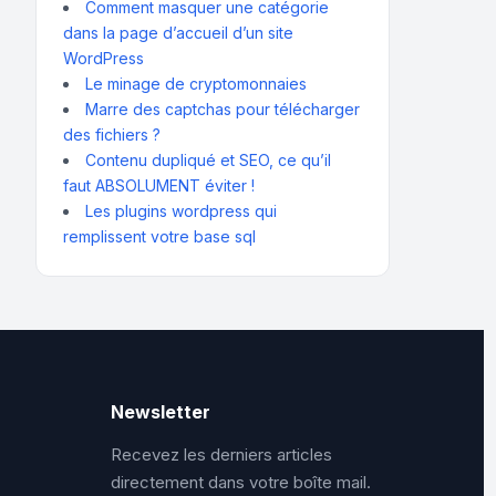
Comment masquer une catégorie
dans la page d’accueil d’un site
WordPress
Le minage de cryptomonnaies
Marre des captchas pour télécharger
des fichiers ?
Contenu dupliqué et SEO, ce qu’il
faut ABSOLUMENT éviter !
Les plugins wordpress qui
remplissent votre base sql
Newsletter
Recevez les derniers articles
directement dans votre boîte mail.