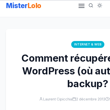
Aller
Mister
Lolo
au
contenu
INTERNET & WEB
Comment récupére
WordPress (où aut
backup?
Laurent Cipicchia
2 décembre 2013