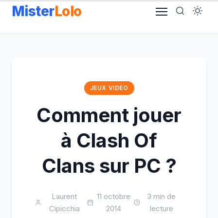
Aller
Mister
Lolo
au
contenu
JEUX VIDÉO
Comment jouer
à Clash Of
Clans sur PC ?
Laurent
11 octobre
3 min de
Cipicchia
2014
lecture