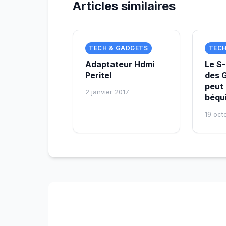
Articles similaires
TECH & GADGETS
TECH
Adaptateur Hdmi
Le S-
Peritel
des 
peut 
2 janvier 2017
béqui
19 oct