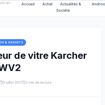
rir les
Accueil
Achat
Actualités &
Androi
Société
CH & GADGETS
eur de vitre Karcher
WV2
9 juillet 2017
2 min de lecture